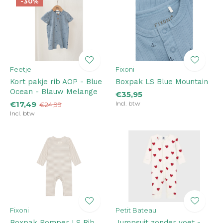
-30%
Feetje
Fixoni
Kort pakje rib AOP - Blue
Boxpak LS Blue Mountain
Ocean - Blauw Melange
€35,95
€17,49
Incl. btw
€24,99
Incl. btw
Fixoni
Petit Bateau
Boxpak Romper LS Rib
Jumpsuit zonder voet -