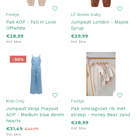
Feetje
Lil' Atelier baby
Pak AOP - Fall in Love
Jumpsuit London - Maple
Offwhite
Syrup
€28,99
€29,99
Incl. btw
Incl. btw
-30%
Kids Only
Feetje
Jumpsuit Vanja Playsuit
Pak omslagvoet rib met
AOP - Medium blue denim
streep - Honey Bear zand
hearts
€28,99
€31,49
Incl. btw
€44,99
Incl. btw