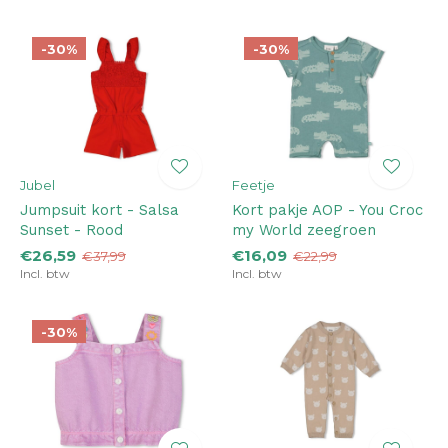
-30%
-30%
Jubel
Feetje
Jumpsuit kort - Salsa
Kort pakje AOP - You Croc
Sunset - Rood
my World zeegroen
€26,59
€16,09
€37,99
€22,99
Incl. btw
Incl. btw
-30%