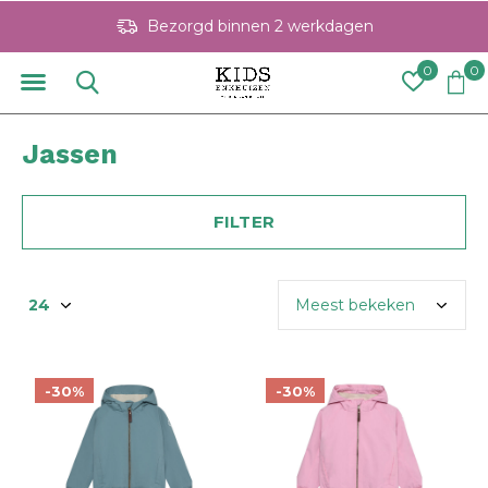
Bezorgd binnen 2 werkdagen
0
0
Jassen
FILTER
-30%
-30%