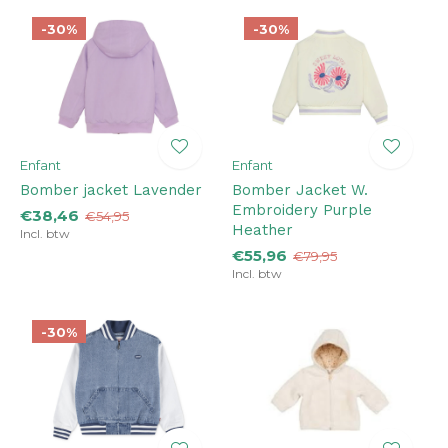
-30%
-30%
Enfant
Enfant
Bomber jacket Lavender
Bomber Jacket W.
Embroidery Purple
€38,46
€54,95
Heather
Incl. btw
€55,96
€79,95
Incl. btw
-30%