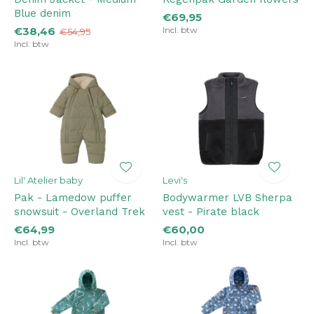
Blue denim
€69,95
€38,46
Incl. btw
€54,95
Incl. btw
Lil' Atelier baby
Levi's
Pak - Lamedow puffer
Bodywarmer LVB Sherpa
snowsuit - Overland Trek
vest - Pirate black
€64,99
€60,00
Incl. btw
Incl. btw