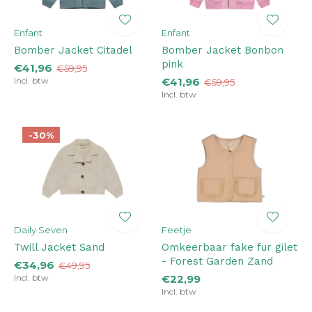
Enfant
Enfant
Bomber Jacket Citadel
Bomber Jacket Bonbon
pink
€41,96
€59,95
Incl. btw
€41,96
€59,95
Incl. btw
-30%
Daily Seven
Feetje
Twill Jacket Sand
Omkeerbaar fake fur gilet
- Forest Garden Zand
€34,96
€49,95
Incl. btw
€22,99
Incl. btw