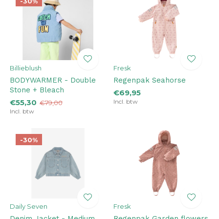
-30%
Billieblush
Fresk
BODYWARMER - Double
Regenpak Seahorse
Stone + Bleach
€69,95
€55,30
Incl. btw
€79,00
Incl. btw
-30%
Daily Seven
Fresk
Denim Jacket - Medium
Regenpak Garden flowers