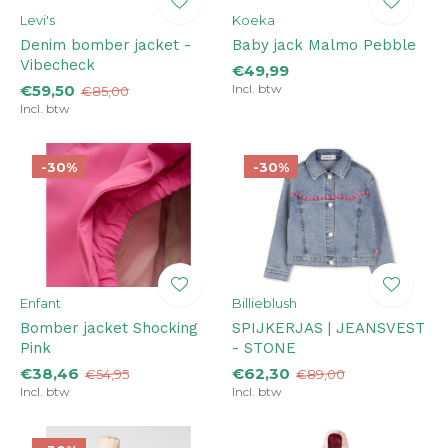
Levi's
Koeka
Denim bomber jacket -
Baby jack Malmo Pebble
Vibecheck
€49,99
€59,50
Incl. btw
€85,00
Incl. btw
-30%
-30%
Enfant
Billieblush
Bomber jacket Shocking
SPIJKERJAS | JEANSVEST
Pink
- STONE
€38,46
€62,30
€54,95
€89,00
Incl. btw
Incl. btw