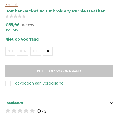
Enfant
Bomber Jacket W. Embroidery Purple Heather
(0)
€55,96
€79,95
Incl. btw
Niet op voorraad
98
104
110
116
NIET OP VOORRAAD
Toevoegen aan vergelijking
Reviews
0
/ 5