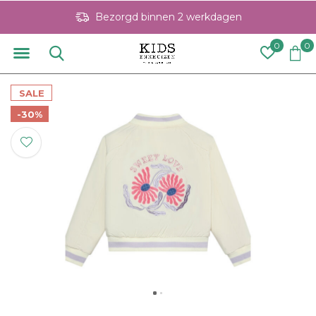
Bezorgd binnen 2 werkdagen
0
0
SALE
-30%