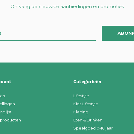
Ontvang de nieuwste aanbiedingen en promoties
ABON
count
Categorieën
ren
Lifestyle
ellingen
Kids Lifestyle
nglijst
Kleding
k producten
Eten & Drinken
Speelgoed 0-10 jaar