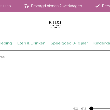
hkuizen
Bezorgd binnen 2 werkdagen
Perso
leding
Eten & Drinken
Speelgoed 0-10 jaar
Kinderk
res
€0
-
€15