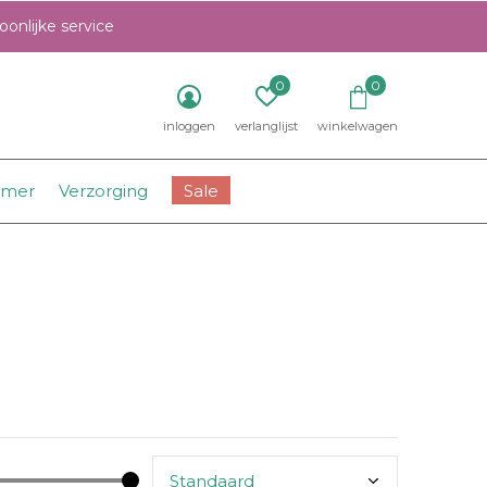
onlijke service
0
0
inloggen
verlanglijst
winkelwagen
amer
Verzorging
Sale