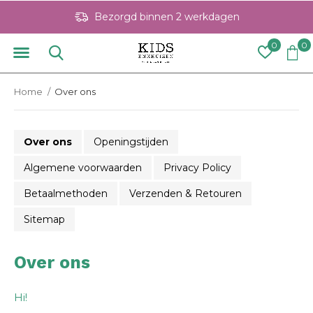
Bezorgd binnen 2 werkdagen
0
0
Home
Over ons
Over ons
Openingstijden
Algemene voorwaarden
Privacy Policy
Betaalmethoden
Verzenden & Retouren
Sitemap
Over ons
Hi!