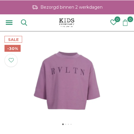
Bezorgd binnen 2 werkdagen
0
0
SALE
-30%