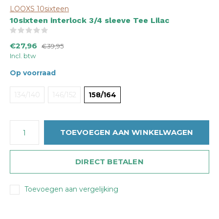
LOOXS 10sixteen
10sixteen interlock 3/4 sleeve Tee Lilac
(0)
€27,96
€39,95
Incl. btw
Op voorraad
134/140
146/152
158/164
TOEVOEGEN AAN WINKELWAGEN
DIRECT BETALEN
Toevoegen aan vergelijking