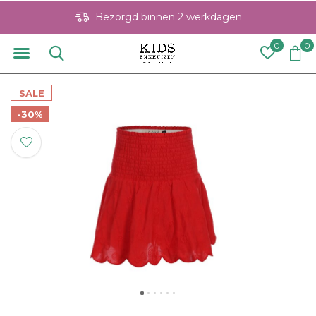
Bezorgd binnen 2 werkdagen
0
0
SALE
-30%