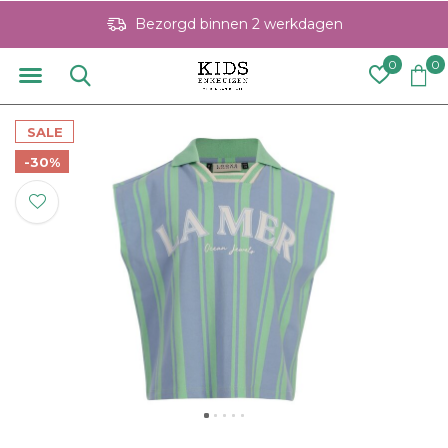
Bezorgd binnen 2 werkdagen
0
0
SALE
-30%