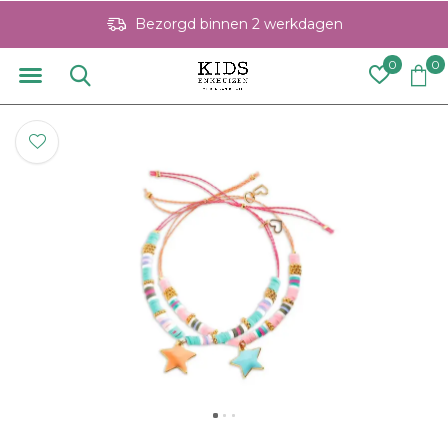
Bezorgd binnen 2 werkdagen
0
0