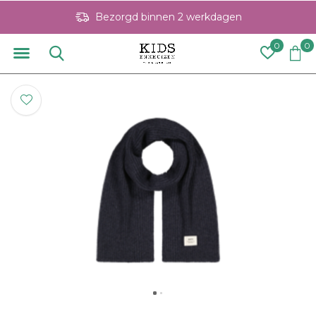
Bezorgd binnen 2 werkdagen
0
0