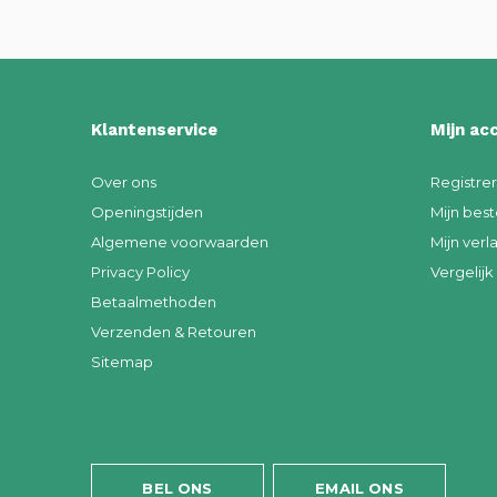
Klantenservice
Mijn ac
Over ons
Registre
Openingstijden
Mijn best
Algemene voorwaarden
Mijn verla
Privacy Policy
Vergelij
Betaalmethoden
Verzenden & Retouren
Sitemap
BEL ONS
EMAIL ONS