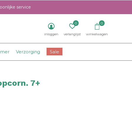
onlijke service
0
0
inloggen
verlanglijst
winkelwagen
amer
Verzorging
Sale
pcorn. 7+
0)