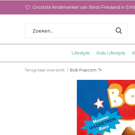
Grootste kinderwinkel van West-Friesland in En
Lifestyle
Kids Lifestyle
K
Terug naar overzicht
Bob Popcorn. 7+