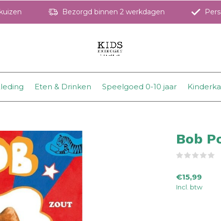
hkuizen
Bezorgd binnen 2 werkdagen
Perso
leding
Eten & Drinken
Speelgoed 0-10 jaar
Kinderk
Bob Po
(
€15,99
Incl. btw