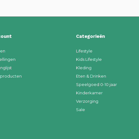
count
Categorieën
ren
Lifestyle
ellingen
Kids Lifestyle
nglijst
Kleding
k producten
Eten & Drinken
Speelgoed 0-10 jaar
Kinderkamer
Verzorging
Sale