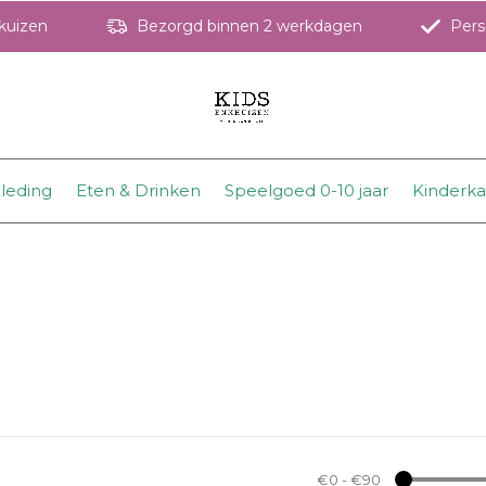
hkuizen
Bezorgd binnen 2 werkdagen
Perso
leding
Eten & Drinken
Speelgoed 0-10 jaar
Kinderk
€0
-
€90