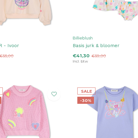
Billieblush
 - Ivoor
Basis jurk & bloomer
€41,30
€55,00
€59,00
Incl. btw
SALE
-30%