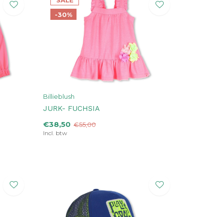
SALE
-30%
Billieblush
JURK- FUCHSIA
€38,50
€55,00
Incl. btw