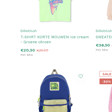
Billieblush
Billieblush
T-SHIRT KORTE MOUWEN Ice cream
SWEATER
- Groene citroen
€38,50
€20,30
Incl. btw
€29,00
Incl. btw
SALE
-30%