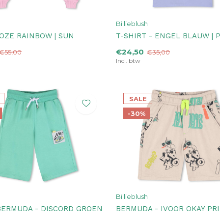
Billieblush
ROZE RAINBOW | SUN
T-SHIRT - ENGEL BLAUW | 
€24,50
€55,00
€35,00
Incl. btw
SALE
-30%
Billieblush
BERMUDA - DISCORD GROEN
BERMUDA - IVOOR OKAY PR