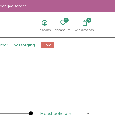
onlijke service
0
0
inloggen
verlanglijst
winkelwagen
amer
Verzorging
Sale