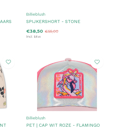
Billieblush
PAARS
SPIJKERSHORT - STONE
€38,50
€55,00
Incl. btw
Billieblush
INT
PET | CAP WIT ROZE - FLAMINGO