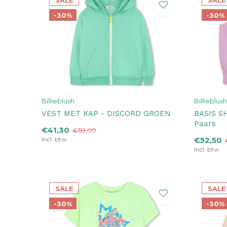
SALE
SALE
-30%
-30%
Billieblush
Billieblush
VEST MET KAP - DISCORD GROEN
BASIS S
Paars
€41,30
€59,00
Incl. btw
€52,50
Incl. btw
SALE
SALE
-30%
-30%