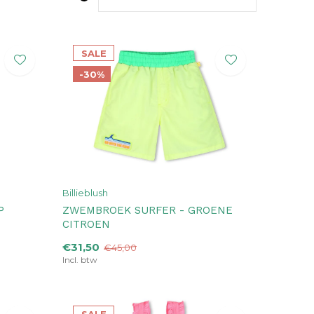
SALE
-30%
Billieblush
P
ZWEMBROEK SURFER - GROENE
CITROEN
€31,50
€45,00
Incl. btw