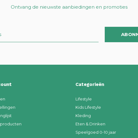
Ontvang de nieuwste aanbiedingen en promoties
ABON
count
Categorieën
ren
Lifestyle
ellingen
Kids Lifestyle
nglijst
Kleding
k producten
Eten & Drinken
Speelgoed 0-10 jaar