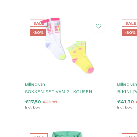
SALE
SALE
-30%
-30%
Billieblush
Billieblush
SOKKEN SET VAN 2 | KOUSEN
BIKINI 
€17,50
€41,30
€25,00
Incl. btw
Incl. btw