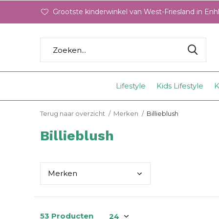
Grootste kinderwinkel van West-Friesland in En
Lifestyle
Kids Lifestyle
K
Terug naar overzicht
Merken
Billieblush
Billieblush
Merk
en
53 Producten