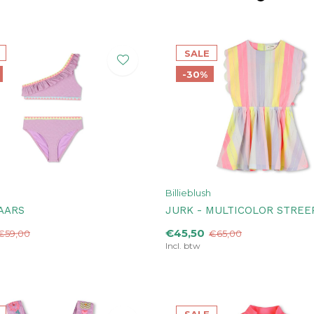
SALE
-30%
Billieblush
PAARS
JURK - MULTICOLOR STREE
€45,50
€59,00
€65,00
Incl. btw