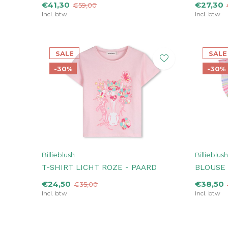
€41,30
€27,30
€59,00
Incl. btw
Incl. btw
SALE
SALE
-30%
-30%
Billieblush
Billieblush
T-SHIRT LICHT ROZE - PAARD
BLOUSE
€24,50
€38,50
€35,00
Incl. btw
Incl. btw