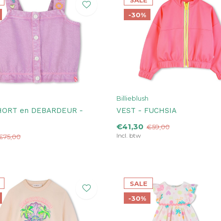
SALE
-30%
Billieblush
HORT en DEBARDEUR -
VEST - FUCHSIA
€41,30
€59,00
Incl. btw
€75,00
SALE
-30%