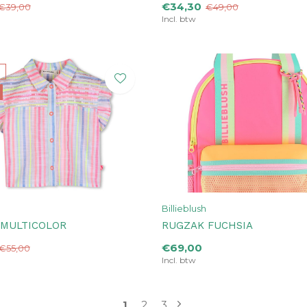
€34,30
€39,00
€49,00
Incl. btw
Billieblush
 MULTICOLOR
RUGZAK FUCHSIA
€69,00
€55,00
Incl. btw
1
2
3