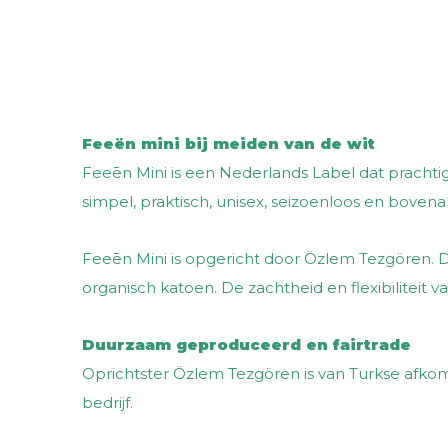
Feeën mini bij meiden van de wit
Feeēn Mini is een Nederlands Label dat prachtig
simpel, praktisch, unisex, seizoenloos en bove
Feeēn Mini is opgericht door Özlem Tezgören. D
organisch katoen. De zachtheid en flexibiliteit 
Duurzaam geproduceerd en fairtrade
Oprichtster Özlem Tezgören is van Turkse afkoms
bedrijf.