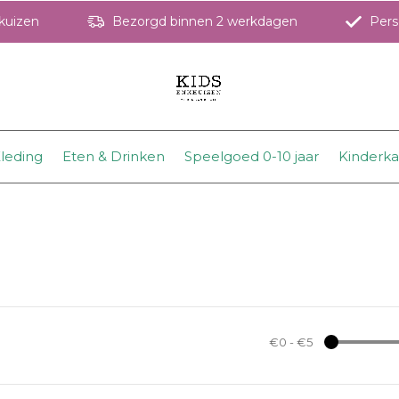
hkuizen
Bezorgd binnen 2 werkdagen
Perso
leding
Eten & Drinken
Speelgoed 0-10 jaar
Kinderk
€0
-
€5