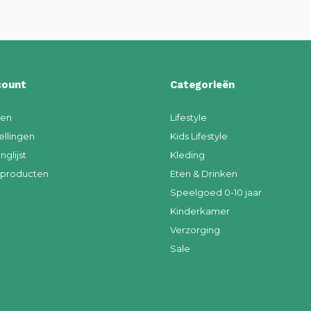
count
Categorieën
ren
Lifestyle
ellingen
Kids Lifestyle
nglijst
Kleding
k producten
Eten & Drinken
Speelgoed 0-10 jaar
Kinderkamer
Verzorging
Sale