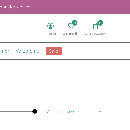
onlijke service
0
0
inloggen
verlanglijst
winkelwagen
amer
Verzorging
Sale