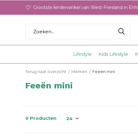
Grootste kinderwinkel van West-Friesland in En
Lifestyle
Kids Lifestyle
K
Terug naar overzicht
Merken
Feeën mini
Feeën mini
0 Producten