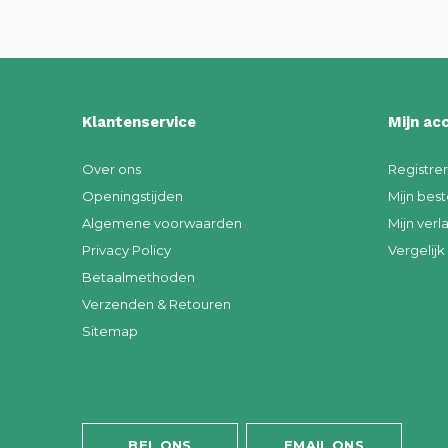
Klantenservice
Mijn ac
Over ons
Registre
Openingstijden
Mijn best
Algemene voorwaarden
Mijn verla
Privacy Policy
Vergelij
Betaalmethoden
Verzenden & Retouren
Sitemap
BEL ONS
EMAIL ONS