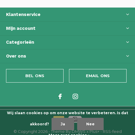
Klantenservice
Mijn account
Categorieën
Over ons
BEL ONS
EMAIL ONS
Wij slaan cookies op om onze website te verbeteren. Is dat
akkoord?
Ja
Nee
© Copyright
2026
- Theme By
DMWS
x
Plus+
-
RSS-feed