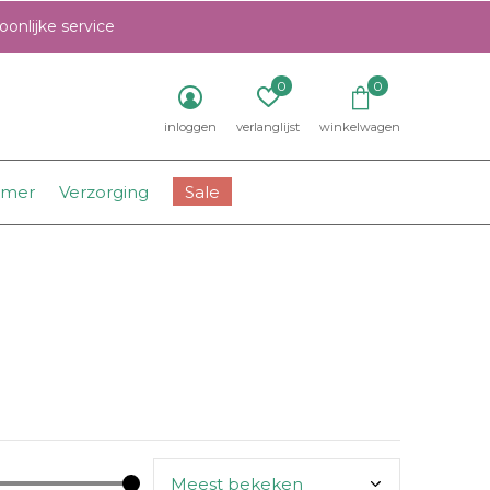
onlijke service
0
0
inloggen
verlanglijst
winkelwagen
amer
Verzorging
Sale