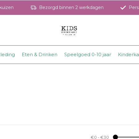
hkuizen
Bezorgd binnen 2 werkdagen
Perso
leding
Eten & Drinken
Speelgoed 0-10 jaar
Kinderk
€0
-
€30