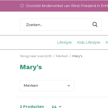
Grootste kinderwinkel van West-Friesland in En
Lifestyle
Kids Lifestyle
K
Terug naar overzicht
Merken
Mary's
Mary's
Merk
en
2 Producten