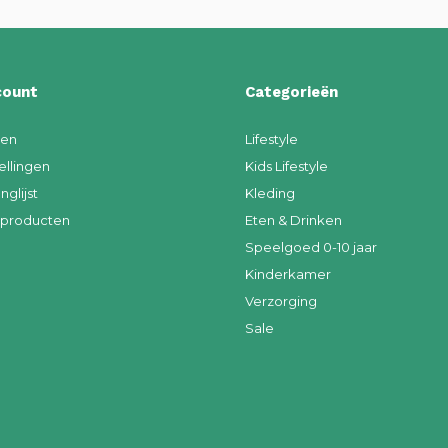
count
Categorieën
ren
Lifestyle
ellingen
Kids Lifestyle
nglijst
Kleding
k producten
Eten & Drinken
Speelgoed 0-10 jaar
Kinderkamer
Verzorging
Sale