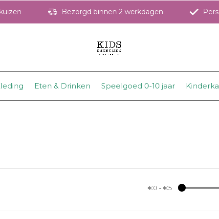
hkuizen
Bezorgd binnen 2 werkdagen
Perso
leding
Eten & Drinken
Speelgoed 0-10 jaar
Kinderk
€0
-
€5