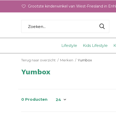
Grootste kinderwinkel van West-Friesland in En
Lifestyle
Kids Lifestyle
K
Terug naar overzicht
Merken
Yumbox
Yumbox
0 Producten