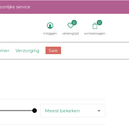
onlijke service
0
0
inloggen
verlanglijst
winkelwagen
amer
Verzorging
Sale