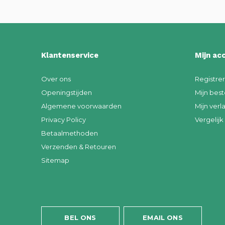
Klantenservice
Mijn ac
Over ons
Registre
Openingstijden
Mijn best
Algemene voorwaarden
Mijn verla
Privacy Policy
Vergelij
Betaalmethoden
Verzenden & Retouren
Sitemap
BEL ONS
EMAIL ONS