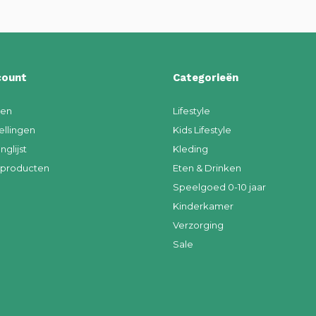
count
Categorieën
ren
Lifestyle
ellingen
Kids Lifestyle
nglijst
Kleding
k producten
Eten & Drinken
Speelgoed 0-10 jaar
Kinderkamer
Verzorging
Sale