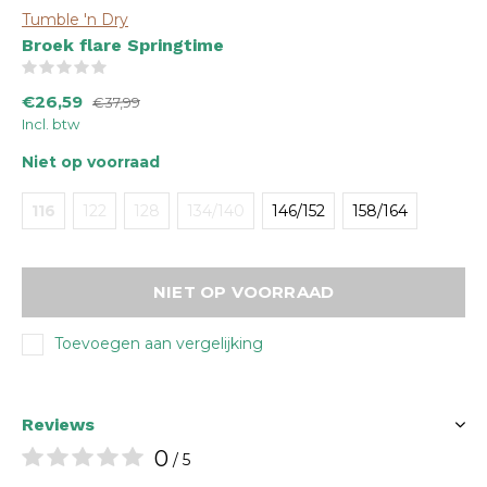
Tumble 'n Dry
Broek flare Springtime
(0)
€26,59
€37,99
Incl. btw
Niet op voorraad
116
122
128
134/140
146/152
158/164
NIET OP VOORRAAD
Toevoegen aan vergelijking
Reviews
0
/ 5