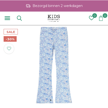
Bezorgd binnen 2 werkdagen
0
0
SALE
-30%