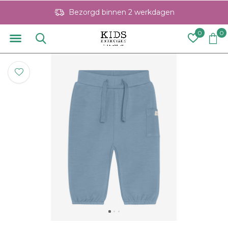
Bezorgd binnen 2 werkdagen
0
0