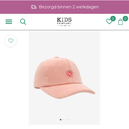
Bezorgd binnen 2 werkdagen
0
0