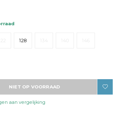
orraad
122
128
134
140
146
NIET OP VOORRAAD
en aan vergelijking