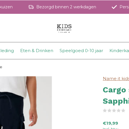
hkuizen
Bezorgd binnen 2 werkdagen
Perso
leding
Eten & Drinken
Speelgoed 0-10 jaar
Kinderk
re
Name it kid
Cargo 
Sapph
(
€19,99