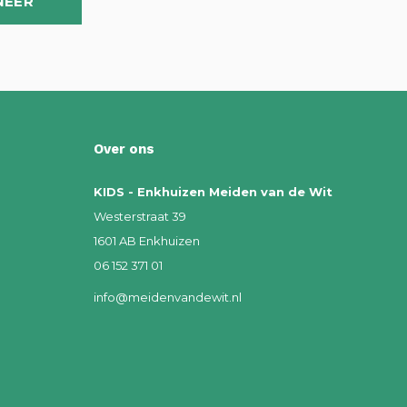
NEER
Over ons
KIDS - Enkhuizen Meiden van de Wit
Westerstraat 39
1601 AB Enkhuizen
06 152 371 01
info@meidenvandewit.nl