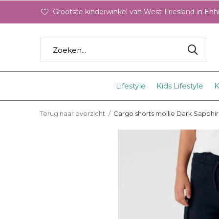
Grootste kinderwinkel van West-Friesland in En
Lifestyle
Kids Lifestyle
K
Terug naar overzicht
Cargo shorts mollie Dark Sapphi