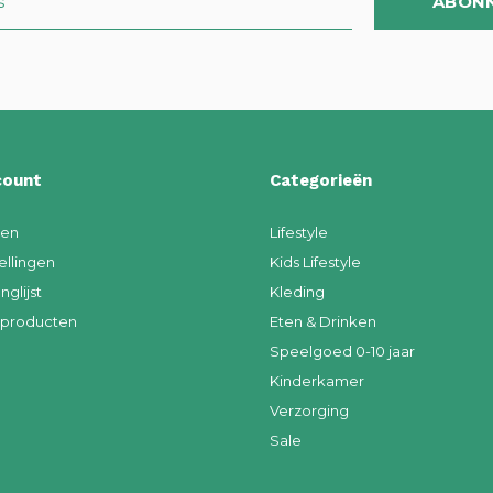
ABON
count
Categorieën
ren
Lifestyle
ellingen
Kids Lifestyle
nglijst
Kleding
k producten
Eten & Drinken
Speelgoed 0-10 jaar
Kinderkamer
Verzorging
Sale