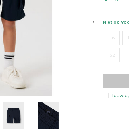
Incl. btw
Niet op vo
116
152
Toevoeg