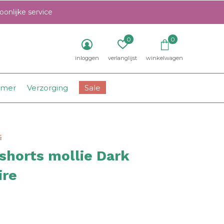
onlijke service
0
0
inloggen
verlanglijst
winkelwagen
amer
Verzorging
Sale
s
shorts mollie Dark
ire
0)