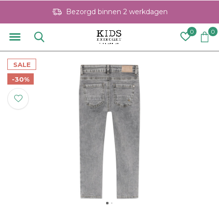
Bezorgd binnen 2 werkdagen
0
0
SALE
-30%