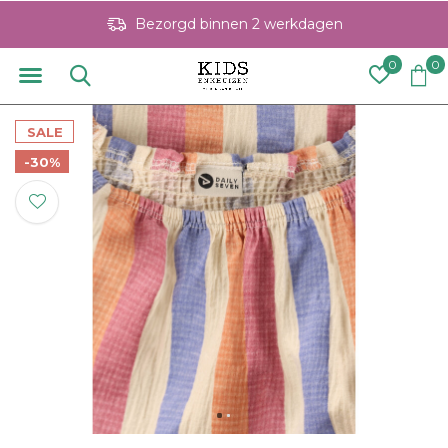
Bezorgd binnen 2 werkdagen
0
0
SALE
-30%