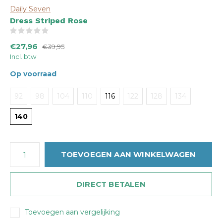
Daily Seven
Dress Striped Rose
(0)
€27,96
€39,95
Incl. btw
Op voorraad
92
98
104
110
116
122
128
134
140
TOEVOEGEN AAN WINKELWAGEN
DIRECT BETALEN
Toevoegen aan vergelijking