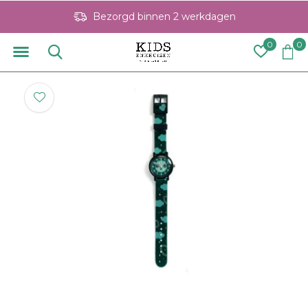
Bezorgd binnen 2 werkdagen
0
0