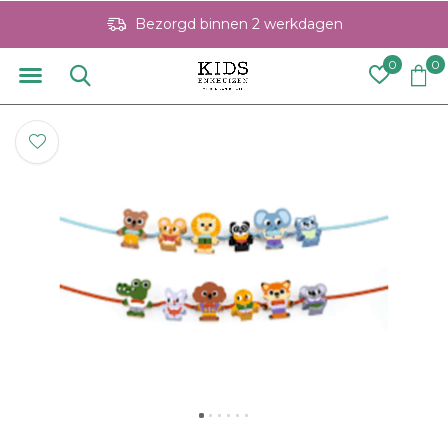
Bezorgd binnen 2 werkdagen
0
0