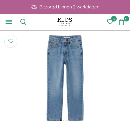
Bezorgd binnen 2 werkdagen
0
0