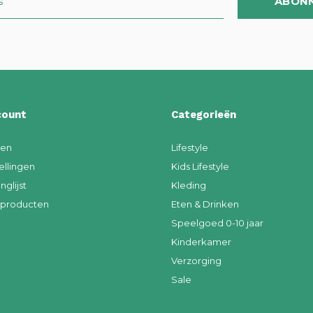
ABON
count
Categorieën
ren
Lifestyle
ellingen
Kids Lifestyle
nglijst
Kleding
k producten
Eten & Drinken
Speelgoed 0-10 jaar
Kinderkamer
Verzorging
Sale