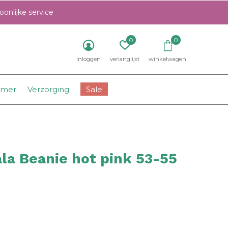
onlijke service
0
0
inloggen
verlanglijst
winkelwagen
amer
Verzorging
Sale
la Beanie hot pink 53-55
0)