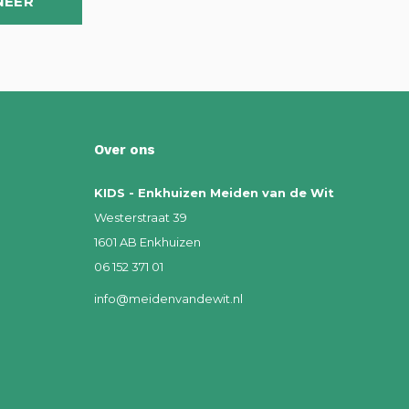
NEER
Over ons
KIDS - Enkhuizen Meiden van de Wit
Westerstraat 39
1601 AB Enkhuizen
06 152 371 01
info@meidenvandewit.nl