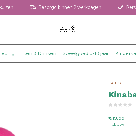
hkuizen
Bezorgd binnen 2 werkdagen
Perso
leding
Eten & Drinken
Speelgoed 0-10 jaar
Kinderk
Barts
Kinaba
(
€19,99
Incl. btw