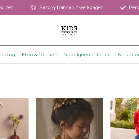
hkuizen
Bezorgd binnen 2 werkdagen
Perso
leding
Eten & Drinken
Speelgoed 0-10 jaar
Kinderk