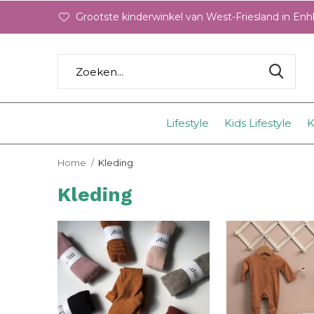
Grootste kinderwinkel van West-Friesland in En
Lifestyle
Kids Lifestyle
K
Home
Kleding
Kleding