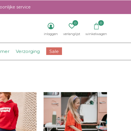
onlijke service
0
0
inloggen
verlanglijst
winkelwagen
amer
Verzorging
Sale