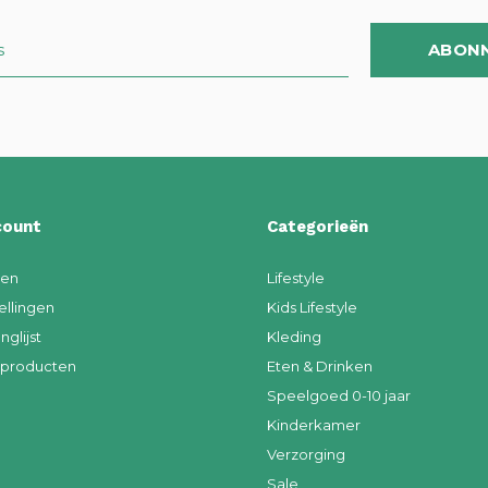
ABON
count
Categorieën
ren
Lifestyle
ellingen
Kids Lifestyle
nglijst
Kleding
k producten
Eten & Drinken
Speelgoed 0-10 jaar
Kinderkamer
Verzorging
Sale