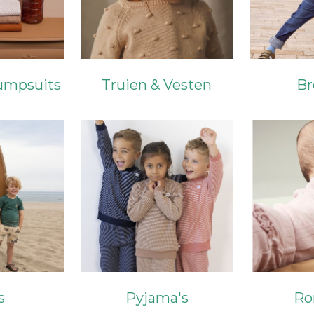
umpsuits
Truien & Vesten
Br
s
Pyjama's
Ro