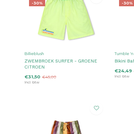
-30%
-30%
Billieblush
Tumble 'n
ZWEMBROEK SURFER - GROENE
Bikini Ba
CITROEN
€24,49
€31,50
Incl. btw
€45,00
Incl. btw