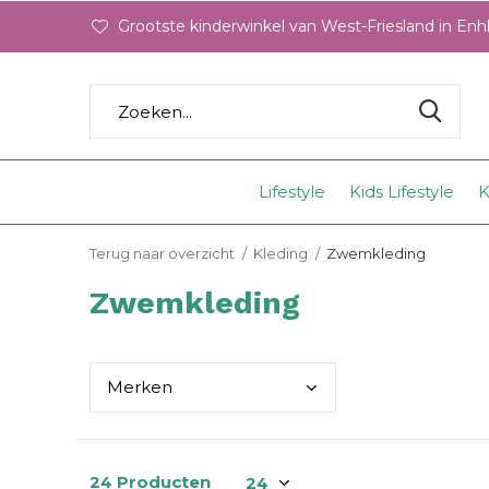
Grootste kinderwinkel van West-Friesland in En
Lifestyle
Kids Lifestyle
K
Terug naar overzicht
Kleding
Zwemkleding
Zwemkleding
Merk
en
24 Producten