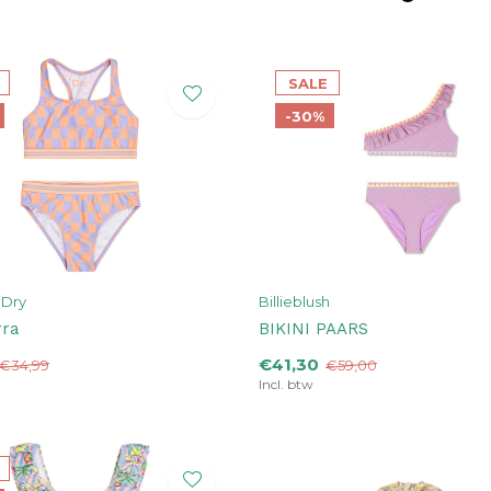
SALE
-30%
 Dry
Billieblush
rra
BIKINI PAARS
€41,30
€34,99
€59,00
Incl. btw