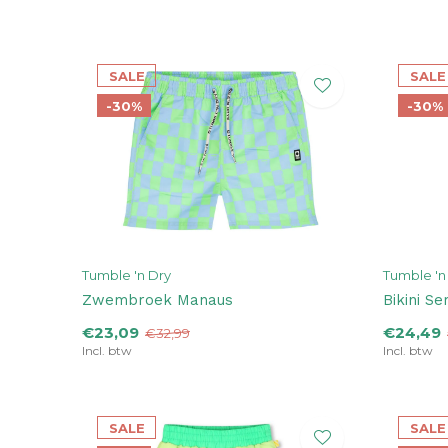
SALE
SALE
-30%
-30%
Tumble 'n Dry
Tumble 'n
Zwembroek Manaus
Bikini Se
€23,09
€24,49
€32,99
Incl. btw
Incl. btw
SALE
SALE