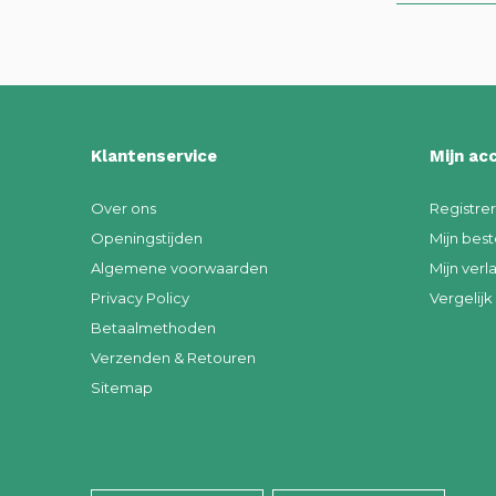
Klantenservice
Mijn ac
Over ons
Registre
Openingstijden
Mijn best
Algemene voorwaarden
Mijn verla
Privacy Policy
Vergelij
Betaalmethoden
Verzenden & Retouren
Sitemap