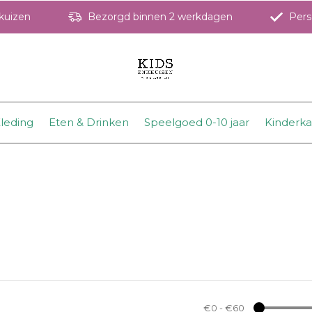
hkuizen
Bezorgd binnen 2 werkdagen
Perso
leding
Eten & Drinken
Speelgoed 0-10 jaar
Kinderk
€0
-
€60