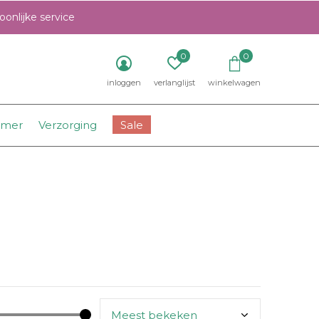
onlijke service
0
0
inloggen
verlanglijst
winkelwagen
amer
Verzorging
Sale