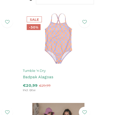
SALE
-30%
Tumble 'n Dry
Badpak Alagoas
€20,99
€29,99
Incl. btw