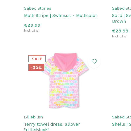
Salted Stories
Salted St
Multi Stripe | Swimsuit - Multicolor
Solid | 
Brown
€29,99
Incl. btw
€29,99
Incl. btw
SALE
-30%
Billieblush
Salted St
Terry towel dress, allover
Shells | 
"Billieblush"