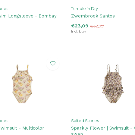
ories
Tumble 'n Dry
Swim Longsleeve - Bombay
Zwembroek Santos
€23,09
€32,99
Incl. btw
ories
Salted Stories
Swimsuit - Multicolor
Sparkly Flower | Swimsuit - 
swan