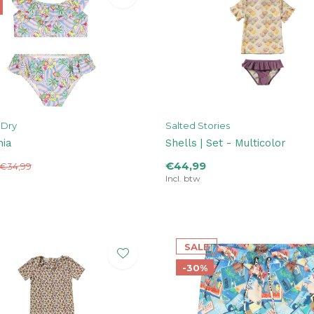
 Dry
Salted Stories
hia
Shells | Set - Multicolor
€44,99
€34,99
Incl. btw
SALE
-30%