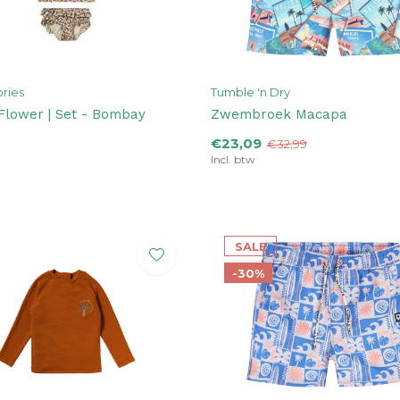
ories
Tumble 'n Dry
Flower | Set - Bombay
Zwembroek Macapa
€23,09
€32,99
Incl. btw
SALE
-30%