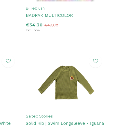
Billieblush
BADPAK MULTICOLOR
€34,30
€49,00
Incl. btw
Salted Stories
White
Solid Rib | Swim Longsleeve - Iguana