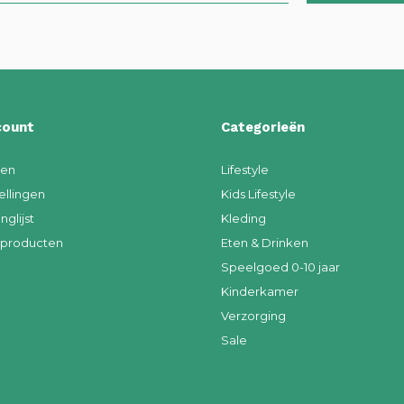
count
Categorieën
ren
Lifestyle
ellingen
Kids Lifestyle
nglijst
Kleding
k producten
Eten & Drinken
Speelgoed 0-10 jaar
Kinderkamer
Verzorging
Sale