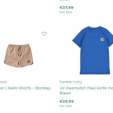
€37,99
Incl. btw
ories
Tumble 'n Dry
er | Swim Shorts - Bombay
UV Zwemshirt Piaui korte m
Blauw
€29,99
Incl. btw