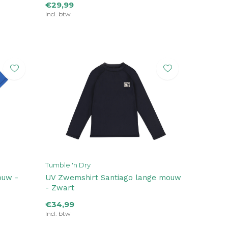
€29,99
Incl. btw
Tumble 'n Dry
ouw -
UV Zwemshirt Santiago lange mouw
- Zwart
€34,99
Incl. btw