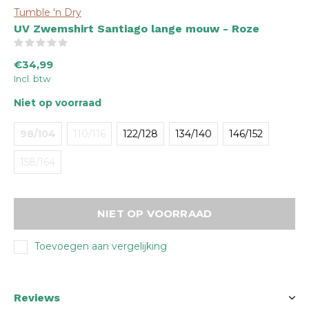
Tumble 'n Dry
UV Zwemshirt Santiago lange mouw - Roze
(0)
€34,99
Incl. btw
Niet op voorraad
98/104
110/116
122/128
134/140
146/152
158/164
NIET OP VOORRAAD
Toevoegen aan vergelijking
Reviews