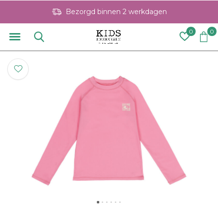
Bezorgd binnen 2 werkdagen
0
0