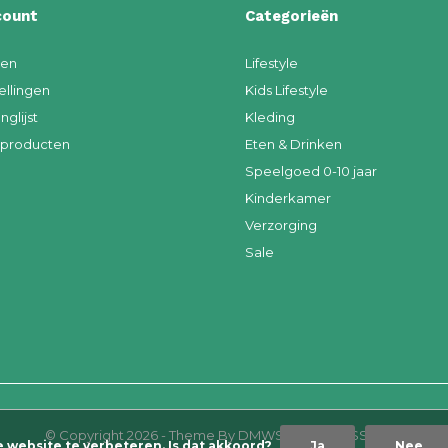
count
Categorieën
ren
Lifestyle
ellingen
Kids Lifestyle
nglijst
Kleding
k producten
Eten & Drinken
Speelgoed 0-10 jaar
Kinderkamer
Verzorging
Sale
© Copyright
2026
- Theme By
DMWS
x
Plus+
-
RSS-feed
e website te verbeteren. Is dat akkoord?
Ja
Nee