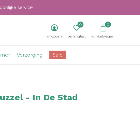
onlijke service
0
0
inloggen
verlanglijst
winkelwagen
amer
Verzorging
Sale
zzel - In De Stad
0)