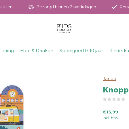
hkuizen
Bezorgd binnen 2 werkdagen
Perso
leding
Eten & Drinken
Speelgoed 0-10 jaar
Kinderk
Janod
Knoppu
(
€13,99
Incl. btw