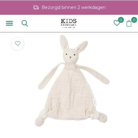
Bezorgd binnen 2 werkdagen
0
0