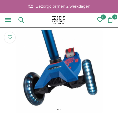
Bezorgd binnen 2 werkdagen
0
0