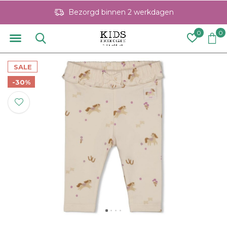
Bezorgd binnen 2 werkdagen
0
0
SALE
-30%