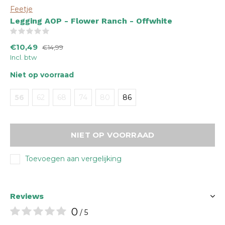
Feetje
Legging AOP - Flower Ranch - Offwhite
(0)
€10,49
€14,99
Incl. btw
Niet op voorraad
56
62
68
74
80
86
NIET OP VOORRAAD
Toevoegen aan vergelijking
Reviews
0
/ 5