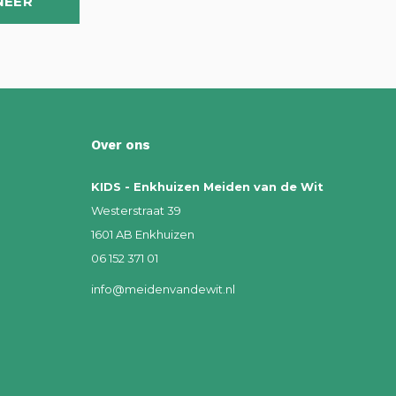
NEER
Over ons
KIDS - Enkhuizen Meiden van de Wit
Westerstraat 39
1601 AB Enkhuizen
06 152 371 01
info@meidenvandewit.nl