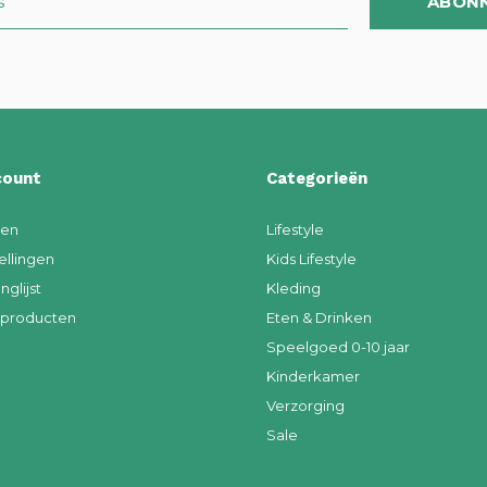
ABON
count
Categorieën
ren
Lifestyle
ellingen
Kids Lifestyle
nglijst
Kleding
k producten
Eten & Drinken
Speelgoed 0-10 jaar
Kinderkamer
Verzorging
Sale