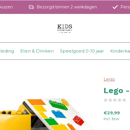
hkuizen
Bezorgd binnen 2 werkdagen
Perso
leding
Eten & Drinken
Speelgoed 0-10 jaar
Kinderk
Lego
Lego 
(
€29,99
Incl. btw