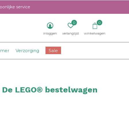
onlijke service
0
0
inloggen
verlanglijst
winkelwagen
amer
Verzorging
Sale
- De LEGO® bestelwagen
0)