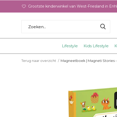
Grootste kinderwinkel van West-Friesland in En
Lifestyle
Kids Lifestyle
K
Terug naar overzicht
Magneetboek | Magneti Stories -