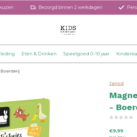
hkuizen
Bezorgd binnen 2 werkdagen
Perso
leding
Eten & Drinken
Speelgoed 0-10 jaar
Kinderk
 Boerderij
Janod
Magne
- Boer
(
€9,99