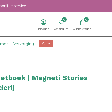
onlijke service
0
0
inloggen
verlanglijst
winkelwagen
amer
Verzorging
Sale
etboek | Magneti Stories
derij
0)