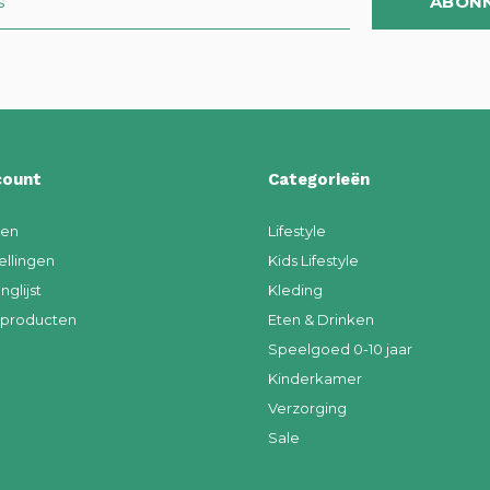
ABON
count
Categorieën
ren
Lifestyle
ellingen
Kids Lifestyle
nglijst
Kleding
k producten
Eten & Drinken
Speelgoed 0-10 jaar
Kinderkamer
Verzorging
Sale