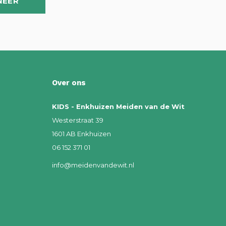
NEER
Over ons
KIDS - Enkhuizen Meiden van de Wit
Westerstraat 39
1601 AB Enkhuizen
06 152 371 01
info@meidenvandewit.nl