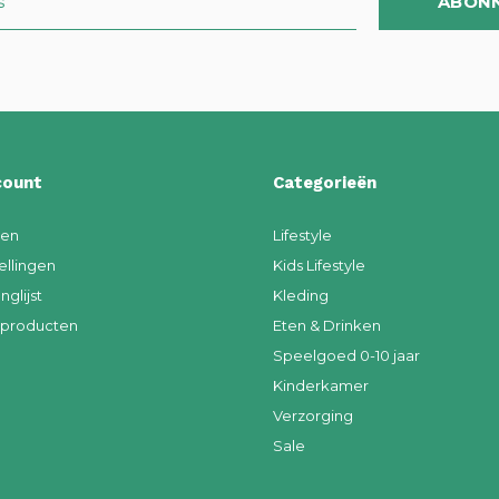
ABON
count
Categorieën
ren
Lifestyle
ellingen
Kids Lifestyle
nglijst
Kleding
k producten
Eten & Drinken
Speelgoed 0-10 jaar
Kinderkamer
Verzorging
Sale