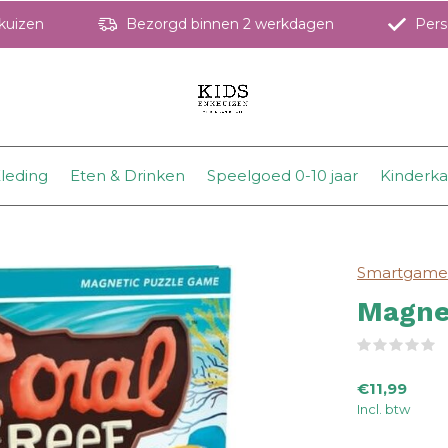
hkuizen
Bezorgd binnen 2 werkdagen
Perso
leding
Eten & Drinken
Speelgoed 0-10 jaar
Kinderk
Smartgame
Magnet
(
€11,99
Incl. btw