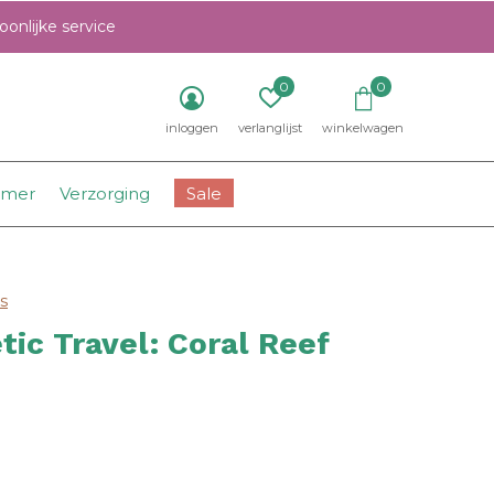
onlijke service
0
0
inloggen
verlanglijst
winkelwagen
amer
Verzorging
Sale
s
ic Travel: Coral Reef
0)