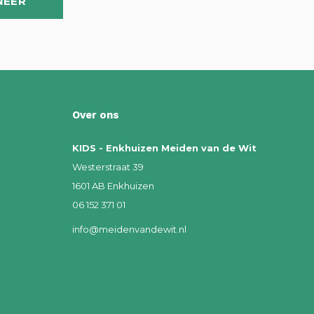
NEER
Over ons
KIDS - Enkhuizen Meiden van de Wit
Westerstraat 39
1601 AB Enkhuizen
06 152 371 01
info@meidenvandewit.nl