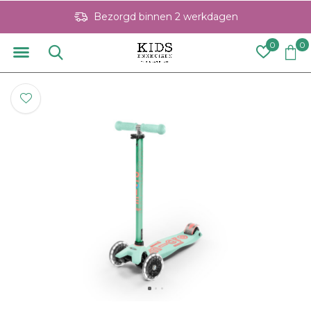
Bezorgd binnen 2 werkdagen
0
0