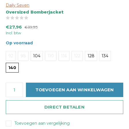
Daily Seven
Oversized Bomberjacket
(0)
€27,96
€39,95
Incl. btw
Op voorraad
92
98
104
110
116
122
128
134
140
TOEVOEGEN AAN WINKELWAGEN
DIRECT BETALEN
Toevoegen aan vergelijking