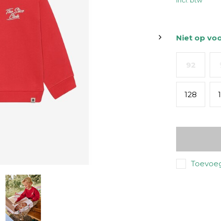
Incl. btw
Niet op vo
92
128
Toevoeg