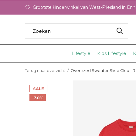
Grootste kinderwinkel van West-Friesland in En
Lifestyle
Kids Lifestyle
K
Terug naar overzicht
Oversized Sweater Slice Club -
SALE
-30%