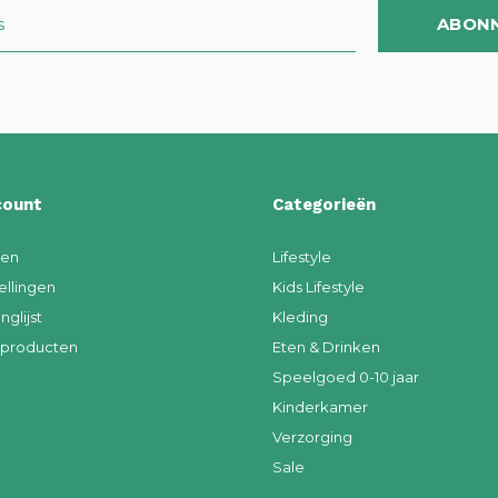
ABON
count
Categorieën
ren
Lifestyle
ellingen
Kids Lifestyle
nglijst
Kleding
k producten
Eten & Drinken
Speelgoed 0-10 jaar
Kinderkamer
Verzorging
Sale