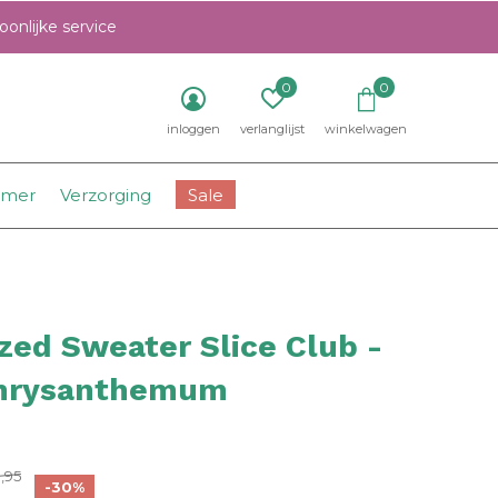
onlijke service
0
0
inloggen
verlanglijst
winkelwagen
amer
Verzorging
Sale
zed Sweater Slice Club -
hrysanthemum
0)
,95
-30%