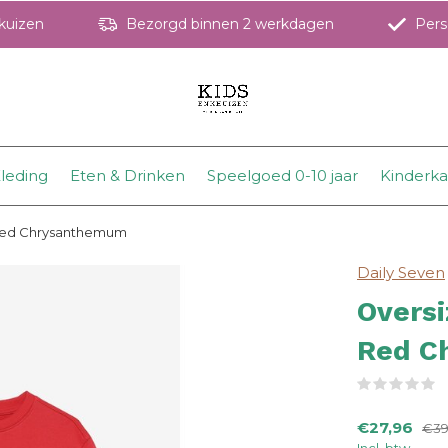
hkuizen
Bezorgd binnen 2 werkdagen
Perso
leding
Eten & Drinken
Speelgoed 0-10 jaar
Kinderk
 Red Chrysanthemum
Daily Seven
Oversi
Red C
(
€27,96
€39