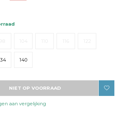
orraad
98
104
110
116
122
134
140
NIET OP VOORRAAD
en aan vergelijking