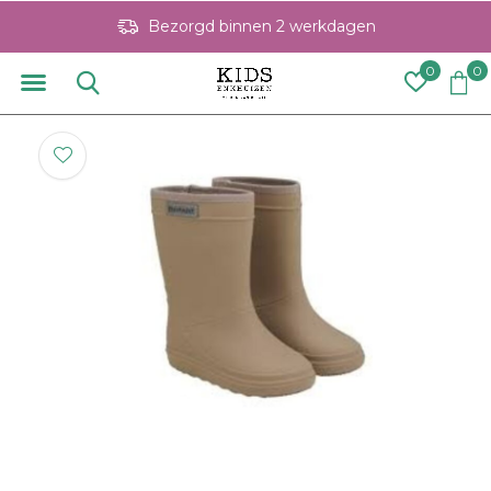
Bezorgd binnen 2 werkdagen
0
0