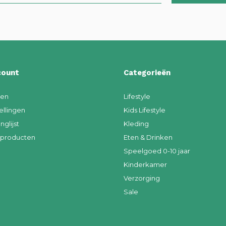
count
Categorieën
ren
Lifestyle
ellingen
Kids Lifestyle
nglijst
Kleding
k producten
Eten & Drinken
Speelgoed 0-10 jaar
Kinderkamer
Verzorging
Sale