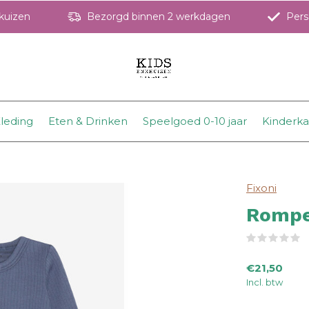
hkuizen
Bezorgd binnen 2 werkdagen
Perso
leding
Eten & Drinken
Speelgoed 0-10 jaar
Kinderk
Fixoni
Romper
(
€21,50
Incl. btw