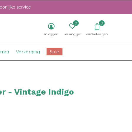
onlijke service
0
0
inloggen
verlanglijst
winkelwagen
amer
Verzorging
Sale
 - Vintage Indigo
0)