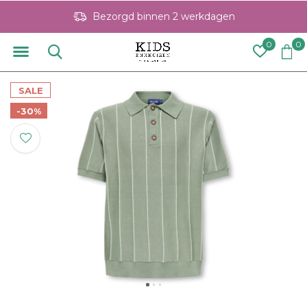
Bezorgd binnen 2 werkdagen
0
0
SALE
-30%