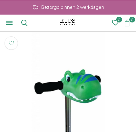
Bezorgd binnen 2 werkdagen
0
0