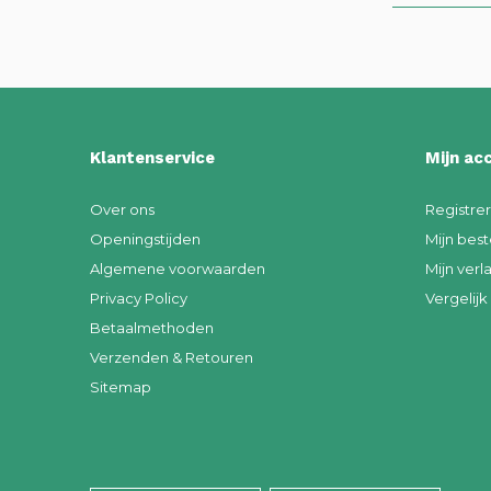
Klantenservice
Mijn ac
Over ons
Registre
Openingstijden
Mijn best
Algemene voorwaarden
Mijn verla
Privacy Policy
Vergelij
Betaalmethoden
Verzenden & Retouren
Sitemap