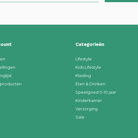
count
Categorieën
ren
Lifestyle
ellingen
Kids Lifestyle
nglijst
Kleding
k producten
Eten & Drinken
Speelgoed 0-10 jaar
Kinderkamer
Verzorging
Sale