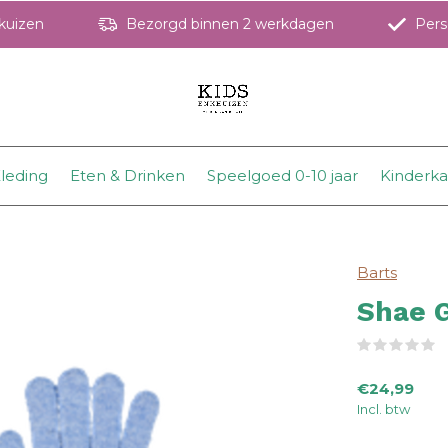
hkuizen
Bezorgd binnen 2 werkdagen
Perso
leding
Eten & Drinken
Speelgoed 0-10 jaar
Kinderk
Barts
Shae G
(
€24,99
Incl. btw