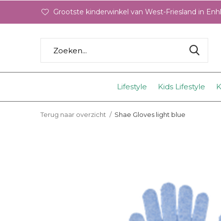
Grootste kinderwinkel van West-Friesland in En
Lifestyle
Kids Lifestyle
K
Terug naar overzicht
Shae Gloves light blue