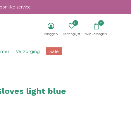
onlijke service
0
0
inloggen
verlanglijst
winkelwagen
amer
Verzorging
Sale
loves light blue
0)