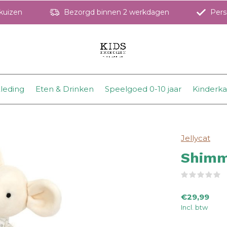
hkuizen
Bezorgd binnen 2 werkdagen
Perso
leding
Eten & Drinken
Speelgoed 0-10 jaar
Kinderk
Jellycat
Shimm
(
€29,99
Incl. btw