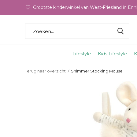
Grootste kinderwinkel van West-Friesland in En
Lifestyle
Kids Lifestyle
K
Terug naar overzicht
Shimmer Stocking Mouse