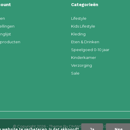
count
Categorieën
ren
Lifestyle
ellingen
Kids Lifestyle
nglijst
Kleding
k producten
Eten & Drinken
Speelgoed 0-10 jaar
Kinderkamer
Verzorging
Sale
© Copyright
2026
- Theme By
DMWS
x
Plus+
-
RSS-feed
e website te verbeteren. Is dat akkoord?
Ja
Nee