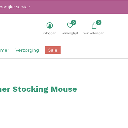
onlijke service
0
0
inloggen
verlanglijst
winkelwagen
amer
Verzorging
Sale
er Stocking Mouse
0)