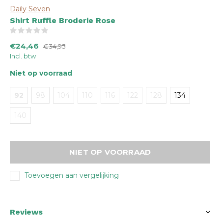
Daily Seven
Shirt Ruffle Broderie Rose
(0)
€24,46
€34,95
Incl. btw
Niet op voorraad
92
98
104
110
116
122
128
134
140
NIET OP VOORRAAD
Toevoegen aan vergelijking
Reviews