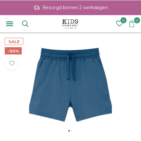
Bezorgd binnen 2 werkdagen
0
0
SALE
-30%