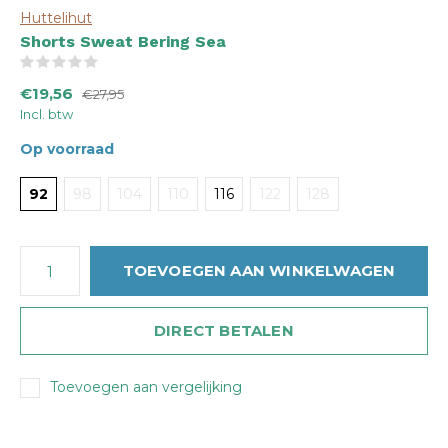
Huttelihut
Shorts Sweat Bering Sea
(0)
€19,56
€27,95
Incl. btw
Op voorraad
92
98
104
110
116
122
128
TOEVOEGEN AAN WINKELWAGEN
DIRECT BETALEN
Toevoegen aan vergelijking