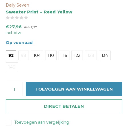
Daily Seven
Sweater Print - Reed Yellow
(0)
€27,96
€39,95
Incl. btw
Op voorraad
92
98
104
110
116
122
128
134
140
TOEVOEGEN AAN WINKELWAGEN
DIRECT BETALEN
Toevoegen aan vergelijking