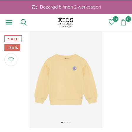
Bezorgd binnen 2 werkdagen
0
0
SALE
-30%