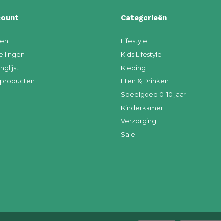
count
Categorieën
ren
Lifestyle
ellingen
Kids Lifestyle
nglijst
Kleding
k producten
Eten & Drinken
Speelgoed 0-10 jaar
Kinderkamer
Verzorging
Sale