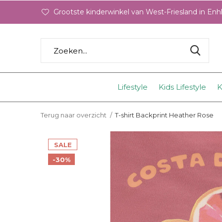
Grootste kinderwinkel van West-Friesland in En
Lifestyle
Kids Lifestyle
K
Terug naar overzicht
T-shirt Backprint Heather Rose
SALE
-30%