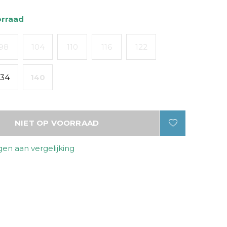
orraad
98
104
110
116
122
134
140
NIET OP VOORRAAD
en aan vergelijking