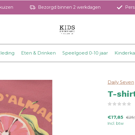
hkuizen
Bezorgd binnen 2 werkdagen
Perso
leding
Eten & Drinken
Speelgoed 0-10 jaar
Kinderk
Daily Seven
T-shir
(
€17,85
€25,
Incl. btw