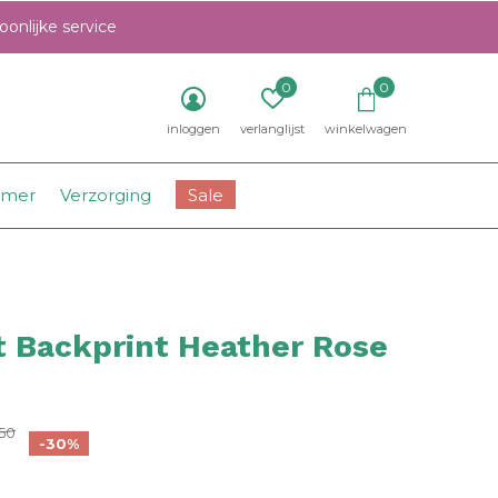
onlijke service
0
0
inloggen
verlanglijst
winkelwagen
amer
Verzorging
Sale
t Backprint Heather Rose
0)
50
-30%