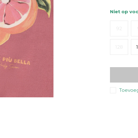
Niet op vo
92
128
Toevoeg