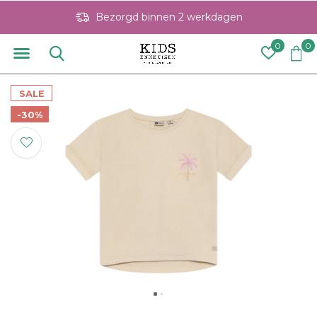
Bezorgd binnen 2 werkdagen
0
0
SALE
-30%