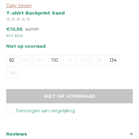
Daily Seven
T-shirt Backprint Sand
(0)
€19,56
€27,95
Incl. btw
Niet op voorraad
92
98
104
110
116
122
128
134
140
NIET OP VOORRAAD
Toevoegen aan vergelijking
Reviews